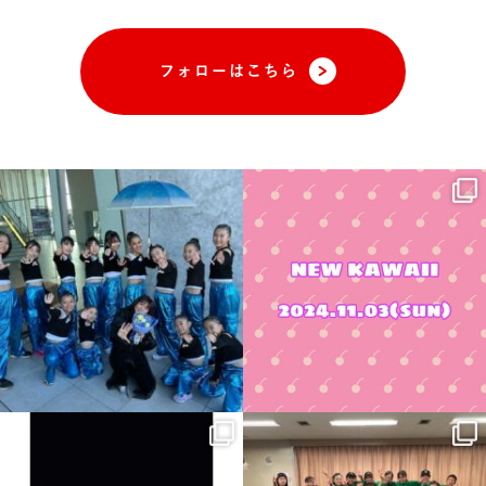
フォローはこちら
2024.11.24
NEW KAWAII
IWATA DANCE EVOLUTION
2024
...
BREAKOUT
9.28
音々彩々
長時間よくがんばりました