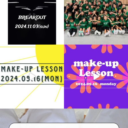
9.16
9.16
そしてそしてこちらは
みんな覚えるの早くなったし
なんと4本全て受けてくれたキッ
どんどん自分たちで考えて動いて
ズたち
...
くれるし
...